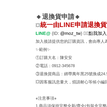
🔸
退換貨申請
🔸
統一由
LINE
申請退換貨
💥
LINE@
(ID:
@moz_tw
)
👉🏼
點我加入
加入後請提供您的訂購資訊，會由專人
✨範例✨
①訂購大名：陳安安
②電話：0912-345678
③退換貨商品：綁帶萬年黑25號換成24.5
💥
因客服訊息量大，煩請耐心等候小編
※注意事項※
1.
商品須保持完整全新
/
齊全
(
包裝盒完整