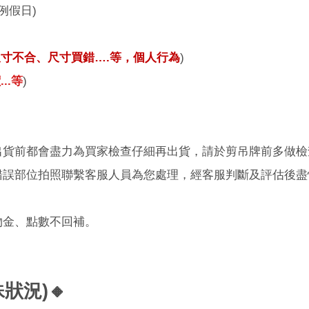
例假日
)
尺寸不合、尺寸買錯
….
等，個人行為
)
..等
)
出貨前都會盡力為買家檢查仔細再出貨，請於剪吊牌前多做檢
錯誤部位拍照聯繫客服人員為您處理，經客服判斷及評估後盡
物金、點數不回補。
殊狀況
)
🔸