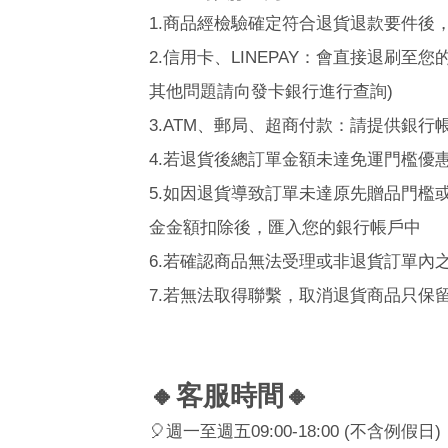
1.
商品經檢驗確定符合退貨退款要件後
2.
信用卡、
LINEPAY
：會直接退刷至您
其他問題請向發卡銀行進行查詢
)
3.ATM
、郵局、超商付款：請提供銀行
4.
若退貨後總訂單金額未達免運門檻優
5.
如因退貨導致訂單未達原先贈品門檻
金金額扣除後，匯入您的銀行帳戶中
6.
若確認商品無法受理或非退貨訂單內
7.
若無法取得聯繫，取消退貨商品只保
🔸
客服時間
🔸
🎈
週一至週五
09:00-18:00 (
不含例假日
)