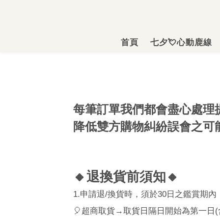
首頁
七夕💘心動鹿線
每筆訂單我們都會盡心處理
降低雙方購物糾紛誤會之可
🔸
退換貨前須知
🔸
1.
申請退
/
換貨時，須於30日之鑑賞期內
🎈
超商取貨→取貨日隔日開始為第一日
(