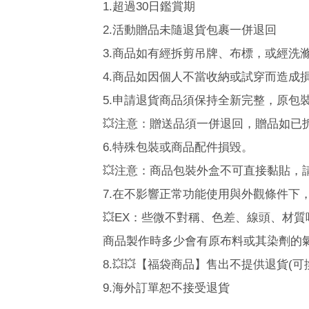
1.
超過30日鑑賞期
2.
活動贈品未隨退貨包裹一併退回
3.
商品如有經拆剪吊牌、布標，或經洗
4.
商品如因個人不當收納或試穿而造成
5.
申請退貨商品須保持全新完整，原包
💥
注意：贈送品須一併退回，贈品如已
6.
特殊包裝或商品配件損毀。
💥
注意：
商品包裝外盒不可直接黏貼，
7.
在不影響正常功能使用與外觀條件下
💥
EX
：些微不對稱、色差、線頭、材質
商品製作時多少會有原布料或其染劑的
8.
💥💥【福袋商品】售出不提供退貨(可換貨
9.海外訂單恕不接受退貨