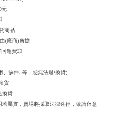
0
元

貨商品
由
(
廠商
)
負擔
來回運費
💥
用、缺件
..
等，恕無法退
/
換貨
)
換貨
退換貨
明若屬實，賣場將採取法律途徑，敬請留意