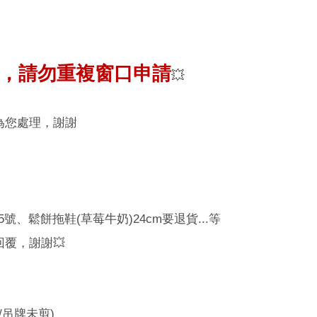
，請勿重複窗口申請
💥
為您處理，謝謝
號、鬆餅拖鞋(草莓牛奶)24cm要退貨...等
回覆，謝謝
💥
/
吊牌未剪
)