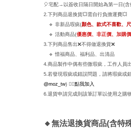
🎈
宅配→以簽收日隔日開始為第一日
(
含
2.下列商品退換貨
💥
需自行負擔運費
💥
🔹
非新品瑕疵
(
顏色、款式不喜歡、
🔹 活動商品(
優惠價、非正價、加購價.
3.下列商品售出❌不得做退換貨
❌
🔹 惜福商品、福利品、出清品
4.
商品製作中偶有些微瑕疵，工作人員
5.
若發現瑕疵或錯誤問題，請將瑕疵或
@moz_tw
)
👉🏼
點我加入
6.
退貨申請完成則該筆訂單以使用之購
🔸
無法退換貨商品
(
含特