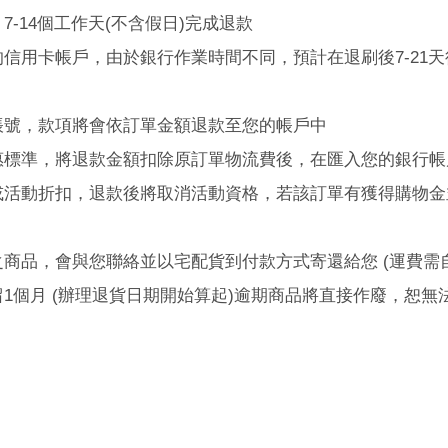
，
7-14
個工作天
(
不含假日
)
完成退款
的信用卡帳戶，由於銀行作業時間不同，預計在退刷後
7-21
天
帳號，款項將會依訂單金額退款至您的帳戶中
惠標準，將退款金額扣除原訂單物流費後，在匯入您的銀行帳
或活動折扣，退款後將取消活動資格，若該訂單有獲得購物金
之商品，會與您聯絡並以宅配貨到付款方式寄還給您
(
運費需
留
1
個月
(
辦理退貨日期開始算起
)
逾期商品將直接作廢，恕無