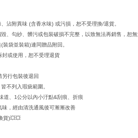
滌、沾附異味
(
含香水味
)
或污損，恕不受理換
/
退貨。
損毀、勾紗、髒污或包裝破損不完整，以致無法再銷售，恕無
裝
(
裝袋並裝箱
)
連同贈品附回。
拆封或使用，恕不受理退貨
請另行包裝後退回
，皆不列入瑕疵範圍。
味道、
1
公分以內小汙點
&
刮痕、折痕
氣味，經由清洗通風後可漸漸改善
)💥💥