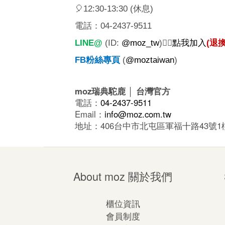
🎈12:30-13:30 (
休息)
電話：
04-2437-9511
LINE@
(ID:
@moz_tw
)
👉🏼
點我加入
(
退
FB
粉絲專頁
(
@moztaiwan
)
moz瑞典駝鹿 │ 台灣官方
電話：
04-2437-9511
Email：
info@moz.com.tw
地址：406台中市北屯區軍福十路43號
About moz 關於我們
櫃位資訊
會員制度