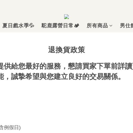
夏日戲水季💦
駝鹿露營日常🏕️
所有商品
男仕
退換貨政策
提供給您最好的服務，懇請買家下單前詳讀
能，誠摯希望與您建立良好的交易關係。
含例假日
)