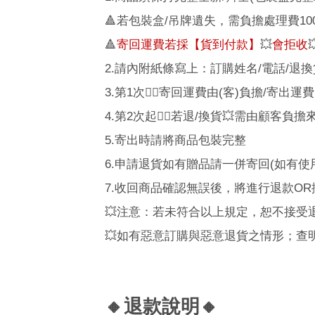
🔺
若包裝盒
/
吊牌遺失，需負擔處理費
10
🔺
寄回運費若採【貨到付款】
💥
會拒收

2.
請內附紙條寫上：訂購姓名
/
電話
/
退換
3.
第
1
次
👉🏼
寄回運費由
(
客
)
負擔
/
寄出運費
4.
第
2
次起
👉🏼
若退
/
換貨
💥
需由顧客負擔
5.
寄出時請將商品包裝完整
6.
申請退貨如有贈品請一併寄回
(
如有使
7.
收回商品確認無誤後，將進行退款
OR
💥
注意：
若未符合以上規定，恕不接受
💥
如有惡意訂購與惡意退貨之情形；查
🔸
退款說明
🔸