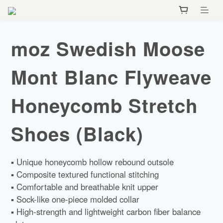
moz Swedish Moose
Mont Blanc Flyweave
Honeycomb Stretch
Shoes (Black)
▪️ Unique honeycomb hollow rebound outsole
▪️ Composite textured functional stitching
▪️ Comfortable and breathable knit upper
▪️ Sock-like one-piece molded collar
▪️ High-strength and lightweight carbon fiber balance 