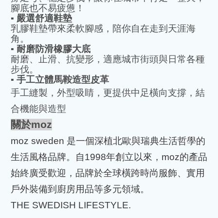
腳底也不易疲憊！
▪️
嚴選舒適鞋墊
乳膠鞋墊帶來柔軟腳感，陪你自在走到天涯海
角。
▪️
耐磨防滑橡膠大底
耐磨、止滑、抗變形，適應城市街頭與日常各種
步伐。
▪️
手工立體馬鞍造型皮革
手工縫製，外型吸睛，更提供中足橫向支撐，結
合機能與造型
關於
moz
moz sweden
是一個深植北歐與瑞典生活哲學的
生活風格品牌。自
1998
年創立以來，
moz
的產品
始終廣受歡迎，品牌於全球橫跨時尚服飾、實用
戶外裝備到廚房用品等多元領域。
THE SWEDISH LIFESTYLE.