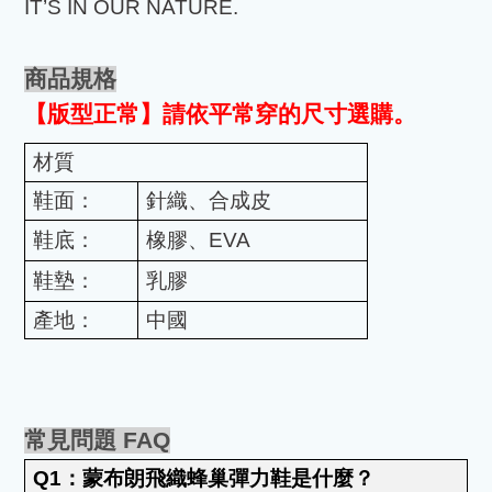
IT’S IN OUR NATURE.
商品規格
【版型正常】請依平常穿的尺寸選購。
材質
鞋面：
針織、合成皮
鞋底：
橡膠、
EVA
鞋墊：
乳膠
產地：
中國
常見問題
FAQ
Q1
：蒙布朗飛織蜂巢彈力鞋是什麼？