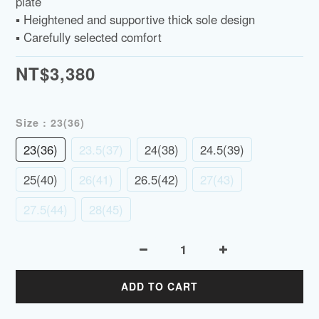
plate
▪️ Heightened and supportive thick sole design
▪️ Carefully selected comfort
NT$3,380
Size
: 23(36)
23(36)
23.5(37)
24(38)
24.5(39)
25(40)
26(41)
26.5(42)
27(43)
27.5(44)
28(45)
ADD TO CART