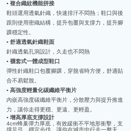
▪️
複合織紋機能拼接
鞋頭選用透氣針織，快速排汗不悶熱；鞋口與後
跟則使用密織結構，提升包覆與支撐力，提升腳
踝穩定性。
▪️
舒適透氣針織鞋面
針織透氣孔洞設計，久走也不悶熱
▪️
襪套式一體成型鞋口
彈性針織鞋口包覆腳踝，穿脫省時方便，舒適貼
合不易鬆脫。
▪️
高強度輕量化碳纖維平衡片
內嵌高強度碳纖維平衡片，分散壓力與提升推進
力，讓你走得更穩、更遠、更輕盈。
▪️
增高厚底支撐設計
4cm
蜂巢彈力厚底，有效緩衝不平地形衝擊，支
撐足弓、穩定步伐，讓你在城市中行走一整天，