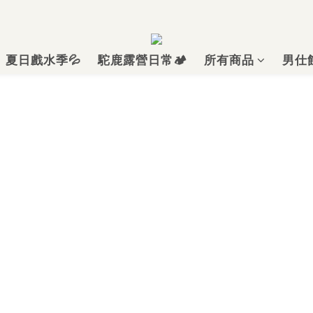
夏日戲水季💦
駝鹿露營日常🏕️
所有商品
男仕