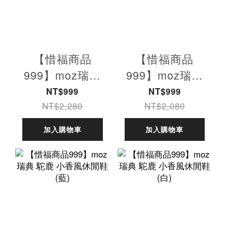
【惜福商品
【惜福商品
999】moz瑞典
999】moz瑞典
駝鹿 白小胖 防
駝鹿 小香風休閒
NT$999
NT$999
潑水 舒適皮質增
鞋 (綠)
NT$2,280
NT$2,080
高厚底鞋(北卡
加入購物車
加入購物車
藍)