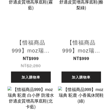
【惜福商品
【惜福商品
999】moz瑞典
999】moz瑞典
駝鹿 白小胖 防
駝鹿 白小胖 防
NT$999
NT$999
潑水 舒適皮質增
潑水 舒適皮質增
NT$2,280
高厚底鞋(霧藍)
高厚底鞋(酪梨
加入購物車
加入購物車
綠)