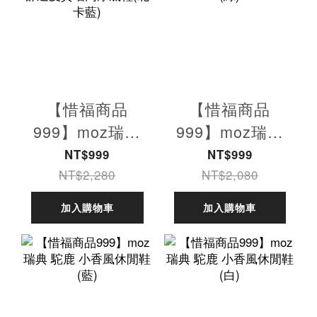
【惜福商品
【惜福商品
999】moz瑞典
999】moz瑞典
駝鹿 白小胖 防
駝鹿 小香風休閒
NT$999
NT$999
潑水 舒適皮質增
鞋 (綠)
NT$2,280
NT$2,080
高厚底鞋(北卡
加入購物車
加入購物車
藍)