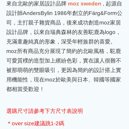
來自北歐的家居設計品牌
moz sweden
,
起源自
設計師
AndersBylin 1986
年創立的
Färg&Form
公
司，主打親子雜貨商品，後來成功創造
moz
家居
設計品牌，以來自瑞典森林的友善駝鹿為
logo
，
充滿童趣純真的形象，深受年輕族群的喜愛。
moz
所有商品充分展現了簡約的北歐風格，駝鹿
可愛質樸的造型加上繽紛色彩，實在讓人很難不
被那萌萌的雙眼吸引，更因為簡約的設計搭上實
用機能性，現在
moz
於歐美與日本、韓國等國家
都相當受歡迎！
選購尺寸請參考下方尺寸表說明
＊
over size
建議跳
1-2
碼