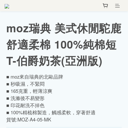
moz瑞典 美式休閒駝鹿
舒適柔棉 100%純棉短
T-伯爵奶茶(亞洲版)
■ moz來自瑞典的北歐品牌
■ 秒吸濕，不緊悶
■ 165克重，輕薄涼爽
■ 洗滌後不易變形
■ 印花耐洗不掉色
■ 100%精梳棉製造，觸感柔軟，穿著舒適
貨號:MOZ-A4-05-MK