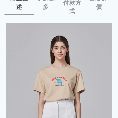
付款方
述
多
價
式