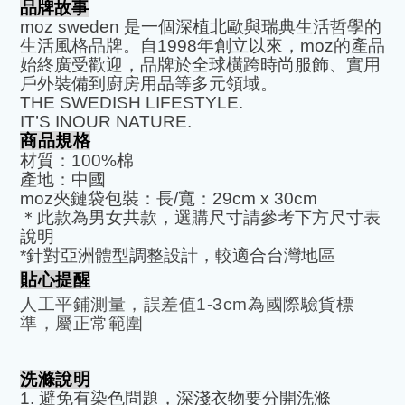
品牌故事
moz sweden
是一個深植北歐與瑞典生活哲學的
生活風格品牌。自
1998
年創立以來，
moz
的產品
始終廣受歡迎，品牌於全球橫跨時尚服飾、實用
戶外裝備到廚房用品等多元領域。
THE SWEDISH LIFESTYLE.
IT
’
S INOUR NATURE.
商品規格
材質：
100%
棉
產地：中國
moz
夾鏈袋包裝：長
/
寬：
29cm x 30cm
＊此款為男女共款，選購尺寸請參考下方尺寸表
說明
*
針對亞洲體型調整設計，較適合台灣地區
貼心提醒
人工平鋪測量，誤差值
1-3cm
為國際驗貨標
準，屬正常範圍
洗滌說明
1.
避免有染色問題，深淺衣物要分開洗滌