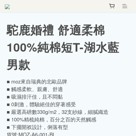
駝鹿婚禮 舒適柔棉
100%純棉短T-湖水藍
男款
■ moz來自瑞典的北歐品牌
■ 觸感柔軟、親膚、舒適
■ 吸濕排汗佳，且不悶黏
■ 0刺激，體驗絕佳的穿著感受
■ 嚴選高磅數330g/m2，32支紗線，細膩織造
■ 100%精梳純棉，百分之百的天然觸感
■ 下擺開衩設計，俐落有型
貨號:MOZ-A6-001-BL