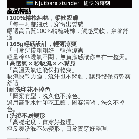
產品特點
l
100%
精梳純棉，柔軟親膚
「每一吋都細緻，穿得出質感」
嚴選高品質
100%
精梳純棉，觸感柔軟，穿著舒
適
l
165g
輕磅設計，輕薄涼爽
「日常穿搭剛剛好，輕薄涼爽」
輕量棉料透氣不悶，無負擔感讓你自在一整天。
l
高透氣
×
秒吸濕
×
不黏身
「高溫天氣也能保持乾爽」
吸濕快乾力強，流汗也不悶黏，讓身體保持乾爽
舒適
l
耐洗印花不掉色
「圖案有型，洗久也不掉色」
選用高耐水性印花工藝，圖案清晰，洗久不掉
色。
l
洗後不易變形
「高穩定度，實穿好整理」
經反覆洗滌不易變形，日常實穿好整理。