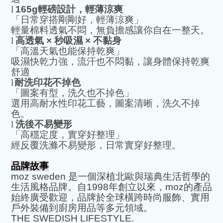
l
165g
輕磅設計，輕薄涼爽
「日常穿搭剛剛好，輕薄涼爽」
輕量棉料透氣不悶，無負擔感讓你自在一整天。
l
高透氣
×
秒吸濕
×
不黏身
「高溫天氣也能保持乾爽」
吸濕快乾力強，流汗也不悶黏，讓身體保持乾爽
舒適
l
耐洗印花不掉色
「圖案有型，洗久也不掉色」
選用高耐水性印花工藝，圖案清晰，洗久不掉
色。
l
洗後不易變形
「高穩定度，實穿好整理」
經反覆洗滌不易變形，日常實穿好整理。
品牌故事
moz sweden
是一個深植北歐與瑞典生活哲學的
生活風格品牌。自
1998
年創立以來，
moz
的產品
始終廣受歡迎，品牌於全球橫跨時尚服飾、實用
戶外裝備到廚房用品等多元領域。
THE SWEDISH LIFESTYLE.