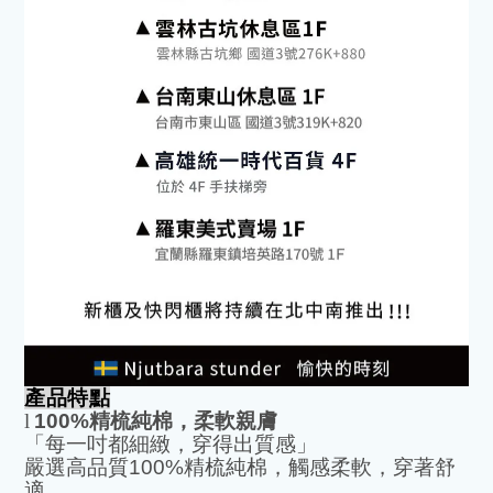
產品特點
l
100%
精梳純棉，柔軟親膚
「每一吋都細緻，穿得出質感」
嚴選高品質
100%
精梳純棉，觸感柔軟，穿著舒
適