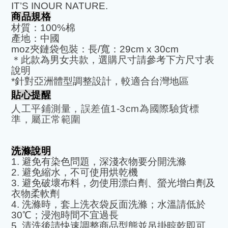
IT
’
S INOUR NATURE.
商品規格
材質：
100%
棉
產地：中國
moz
夾鏈袋包裝：長
/
寬：
29cm x 30cm
＊此款為男女共款，選購尺寸請參考下方尺寸表
說明
*
針對亞洲體型調整設計，較適合台灣地區
貼心提醒
人工平鋪測量，誤差值
1-3cm
為國際驗貨標
準，屬正常範圍
洗滌說明
1.
避免有染色問題，深淺衣物要分開洗滌
2.
避免縮水，不可使用烘乾機
3.
避免破壞布料，勿使用漂白劑、螢光增白劑及
衣物柔軟劑
4.
洗滌時，套上洗衣袋反面洗滌；水溫請低於
30
℃
；浸泡時間不宜過長
5.
清洗後請快速調整商品型態並吊掛晾乾即可