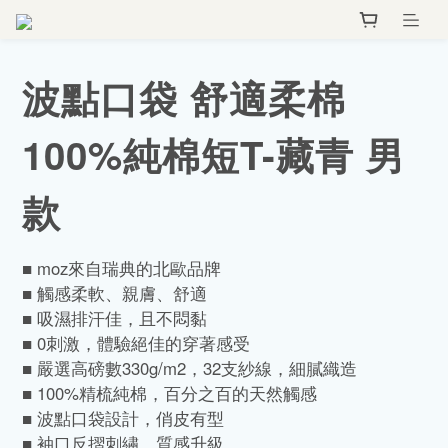
波點口袋 舒適柔棉
100%純棉短T-藏青 男
款
■ moz來自瑞典的北歐品牌
■ 觸感柔軟、親膚、舒適
■ 吸濕排汗佳，且不悶黏
■ 0刺激，體驗絕佳的穿著感受
■ 嚴選高磅數330g/m2，32支紗線，細膩織造
■ 100%精梳純棉，百分之百的天然觸感
■ 波點口袋設計，俏皮有型
■ 袖口反摺刺繡，質感升級