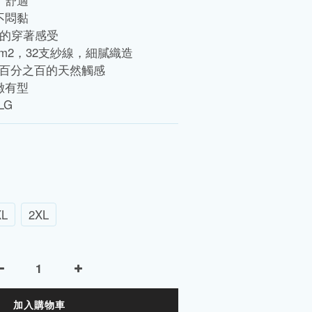
、舒適
不悶黏
佳的穿著感受
g/m2，32支紗線，細膩織造
棉，百分之百的天然觸感
緻有型
LG
XL
2XL
加入購物車