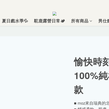
夏日戲水季💦
駝鹿露營日常🏕️
所有商品
男仕
愉快時刻
100%
款
■ moz來自瑞典的