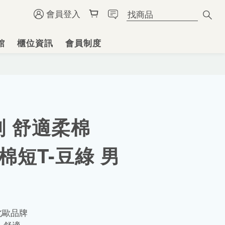
會員登入
館
櫃位資訊
會員制度
 舒適柔棉
純棉短T-豆綠 男
北歐品牌