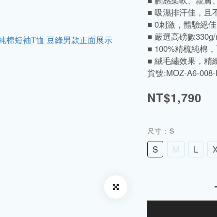
■ 觸感柔軟、親膚
■ 吸濕排汗佳，且
■ 0刺激，體驗絕
■ 嚴選高磅數330
■ 100%精梳純
■ 絨毛繡效果，精
貨號:MOZ-A6-008-
NT$1,790
尺寸
: S
S
M
L