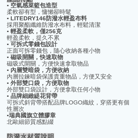
▪️
空氣感菜籃包造型
柔軟卻有型，慵懶卻時髦
▪️
LITEDRY146
防潑水輕盈布料
採用聚酯纖維防潑水布料，輕鬆清潔
▪️
輕盈柔軟，僅
256
克
輕盈柔軟，提久不累
▪️
可拆式零錢包設計
正面可拆零錢包，隨心收納各種小物
▪️
磁吸開關，快速取物
磁吸式開關，方便快速拿取物品
▪️
內層雙暗袋，方便收納
內層拉鍊暗袋保護貴重物品，方便又安全
▪️
外部雙口袋，方便取物
外部雙口袋設計，方便拿取任何小物
▪️
品牌細緻緹花背帶
可拆式斜背帶搭配品牌
LOGO
織紋，穿搭更有個
性層次
▪️
瑞典國旗立體膠章
北歐細節質感點綴
防潑水材質說明