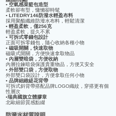
▪️
空氣感菜籃包造型
柔軟卻有型，慵懶卻時髦
▪️
LITEDRY146
防潑水輕盈布料
採用聚酯纖維防潑水布料，輕鬆清潔
▪️
輕盈柔軟，僅
256
克
輕盈柔軟，提久不累
▪️
可拆式零錢包設計
正面可拆零錢包，隨心收納各種小物
▪️
磁吸開關，快速取物
磁吸式開關，方便快速拿取物品
▪️
內層雙暗袋，方便收納
內層拉鍊暗袋保護貴重物品，方便又安全
▪️
外部雙口袋，方便取物
外部雙口袋設計，方便拿取任何小物
▪️
品牌細緻緹花背帶
可拆式斜背帶搭配品牌
LOGO
織紋，穿搭更有個
性層次
▪️
瑞典國旗立體膠章
北歐細節質感點綴
防潑水材質說明