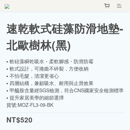
速乾軟式硅藻防滑地墊-
北歐樹林(黑)
▪️ 軟硅藻瞬乾吸水・柔軟腳感・防滑防霉
▪️ 軟式設計，可捲曲不碎裂，方便收納
▪️ 不怕毛髮，清潔更省心
▪️ 四層結構，兼顧吸水、耐用與止滑效果
▪️ 甲醯胺含量經SGS檢測，符合CNS國家安全檢測標準
▪️ 提升家居美學的細節選擇
貨號:MOZ-FL3-09-BK
NT$520