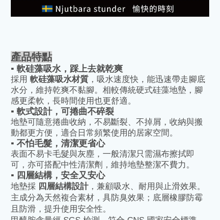
產品特點
▪️
軟硅藻吸水，踩上去就乾爽
採用
軟硅藻吸水材質
，吸水速度快，能迅速帶走腳底
水分，維持乾爽不黏腳。相較傳統硬式硅藻地墊，腳
感更柔軟，長時間使用也更舒適。
▪️
軟式設計，可捲曲不碎裂
地墊可隨意捲曲收納，不易斷裂、不掉屑，收納與搬
動都更方便，適合日常頻繁使用的居家空間。
▪️
不怕毛髮，清潔更省心
表面不易卡毛髮與灰塵，一般清潔只需濕布擦拭即
可，亦可搭配中性清潔劑，維持地墊整潔不費力。
▪️
四層結構，安全又安心
地墊採
四層結構設計
，兼顧吸水、耐用與止滑效果。
主成分為天然複合素材，具防臭效果；底層橡膠防霉
且防滑，提升使用安全性。