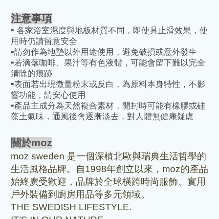
注意事項
▪️
各家浴室濕度與地板材質不同，即使具止滑效果，使
用時仍請留意安全
▪️
請勿作為地墊以外用途使用，避免破損或意外發生
▪️
若滴落咖啡、果汁等有色液體，可能會留下難以完全
清除的痕跡
▪️
表面若出現微量粉末或反白，為原料本身特性，不影
響功能，請安心使用
▪️
產品主成分為天然複合素材，開封時可能有橡膠或硅
藻土氣味，通風後會逐漸淡去，對人體無健康疑慮
關於
moz
moz sweden
是一個深植北歐與瑞典生活哲學的
生活風格品牌。自
1998
年創立以來，
moz
的產品
始終廣受歡迎，品牌於全球橫跨時尚服飾、實用
戶外裝備到廚房用品等多元領域。
THE SWEDISH LIFESTYLE.