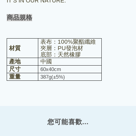
IT
’
S IN OUR NATURE.
商品規格
表布：
100%
聚酯纖維
材質
夾層：
PU
發泡材
底部：天然橡膠
產地
中國
尺寸
60x40cm
重量
387g(
±
5%)
您可能喜歡...