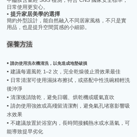
甲醯胺含量經
SGS
檢測，符合
CNS
國家安全標準，
日常使用更安心。
▪️
提升家居美學的選擇
簡約外型設計，能自然融入不同居家風格，不只是實
用品，也是提升空間質感的小細節。
保養方法
▪️
請勿使用洗衣機清洗，以免造成地墊破損
▪️
建議每週風乾
1–2
次，完全乾燥後止滑效果最佳
▪️
日常清潔可使用濕抹布擦拭，或搭配中性洗碗精輕洗
後沖淨
▪️
清潔後請陰乾，避免日曬、烘乾機或暖氣直吹
使用強效或高殘留清潔劑
▪️
請勿
，避免氣孔堵塞影響吸
水效果
▪️
不建議放置於浴室內，長時間接觸熱水或水蒸氣，可
能導致提早劣化