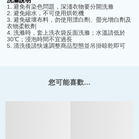
洗滌說明
1.
避免有染色問題，深淺衣物要分開洗滌
2.
避免縮水，不可使用烘乾機
3.
避免破壞布料，勿使用漂白劑、螢光增白劑及
衣物柔軟劑
4.
洗滌時，套上洗衣袋反面洗滌；水溫請低於
30
℃
；浸泡時間不宜過長
5.
清洗後請快速調整商品型態並吊掛晾乾即可
您可能喜歡...