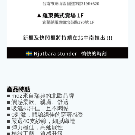
產品特點
■
moz
來自瑞典的北歐品牌
■ 觸感柔軟、親膚、舒適
■ 吸濕排汗佳，且不悶黏
■
0
刺激，體驗絕佳的穿著感受
■ 嚴選
40
支紗線，細膩織造
■ 彈力極佳，高延展性
■ 植絨工藝，質感升級