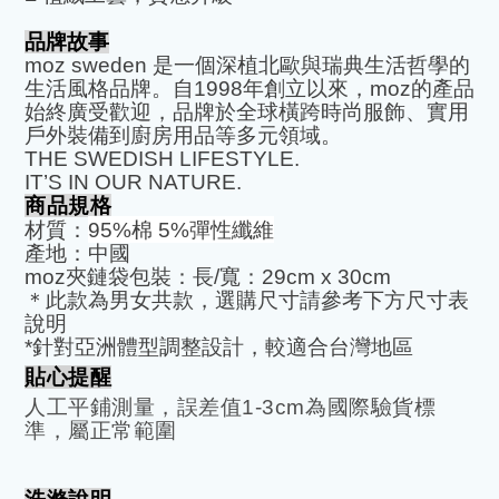
品牌故事
moz sweden
是一個深植北歐與瑞典生活哲學的
生活風格品牌。自
1998
年創立以來，
moz
的產品
始終廣受歡迎，品牌於全球橫跨時尚服飾、實用
戶外裝備到廚房用品等多元領域。
THE SWEDISH LIFESTYLE.
IT’S IN OUR NATURE.
商品規格
材質：
95%
棉
5%
彈性纖維
產地：中國
moz
夾鏈袋包裝：長
/
寬：
29cm x 30cm
＊此款為男女共款，選購尺寸請參考下方尺寸表
說明
*
針對亞洲體型調整設計，較適合台灣地區
貼心提醒
人工平鋪測量，誤差值
1-3cm
為國際驗貨標
準，屬正常範圍