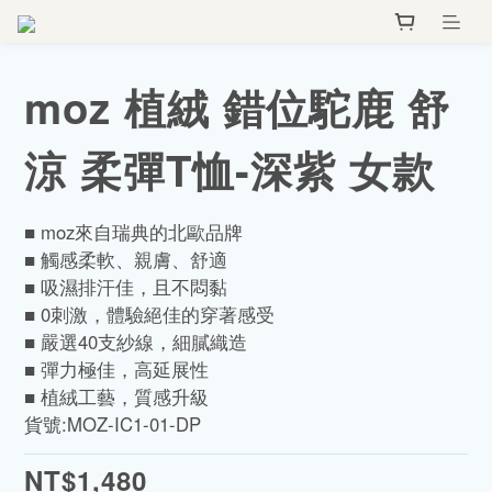
moz 植絨 錯位駝鹿 舒
涼 柔彈T恤-深紫 女款
■ moz來自瑞典的北歐品牌
■ 觸感柔軟、親膚、舒適
■ 吸濕排汗佳，且不悶黏
■ 0刺激，體驗絕佳的穿著感受
■ 嚴選40支紗線，細膩織造
■ 彈力極佳，高延展性
■ 植絨工藝，質感升級
貨號:MOZ-IC1-01-DP
NT$1,480