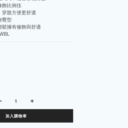
修飾比例佳
，穿脫方便更舒適
飾臀型
輕鬆擁有修飾與舒適
-WBL
加入購物車