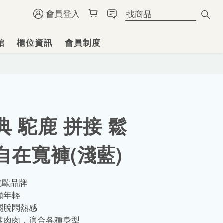
會員登入
館
櫃位資訊
會員制度
典 駝鹿 拼接 鬆
自在寬褲(淺藍)
北歐品牌
顯年輕
擺脫悶熱感
遮肉肉，適合各種身型