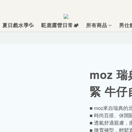
夏日戲水季💦
駝鹿露營日常🏕️
所有商品
男仕
moz 瑞
緊 牛仔
■ moz來自瑞典的
■ 時尚百搭、休閒
■ 透氣舒適親膚，
■ 微寬褲型，輕鬆