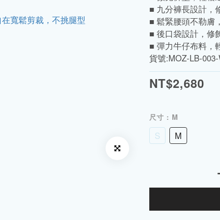
■ 九分褲長設計，
■ 鬆緊腰頭不勒膚
■ 後口袋設計，修
■ 彈力牛仔布料，
貨號:MOZ-LB-003
NT$2,680
尺寸
: M
S
M