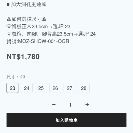
■ 加大洞孔更通風
🔺如何選擇尺寸🔺
💡腳板正常23.5cm→選JP 23
💡寬楦、肉腳、腳背高23.5cm→選JP 24
貨號:MOZ-SHOW-001-OGR
NT$1,780
尺寸
: 23
23
24
25
26
27
28
加入購物車