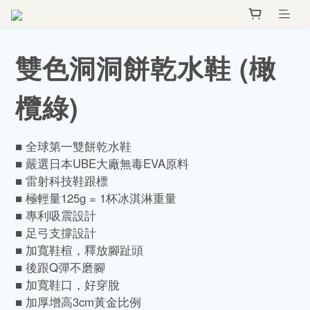
雙色洞洞餅乾水鞋 (橄
欖綠)
■ 全球第一雙餅乾水鞋
■ 嚴選日本UBE大廠無毒EVA原料
■ 雷射科技鞋跟標
■ 極輕量125g = 1杯冰淇淋重量
■ 專利吸震設計
■ 足弓支撐設計
■ 加寬鞋楦，釋放腳趾頭
■ 後跟Q彈不磨腳
■ 加寬鞋口，好穿脫
■ 加厚增高3cm黃金比例