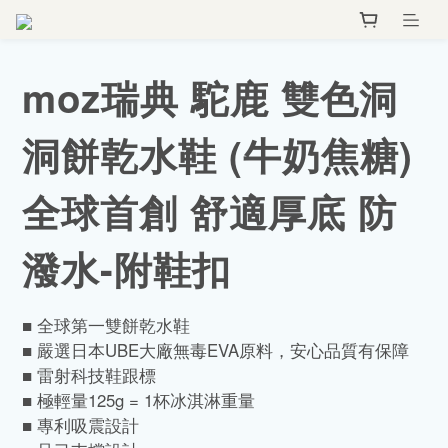
moz瑞典 駝鹿 雙色洞
洞餅乾水鞋 (牛奶焦糖)
全球首創 舒適厚底 防
潑水-附鞋扣
■ 全球第一雙餅乾水鞋
■ 嚴選日本UBE大廠無毒EVA原料，安心品質有保障
■ 雷射科技鞋跟標
■ 極輕量125g = 1杯冰淇淋重量
■ 專利吸震設計