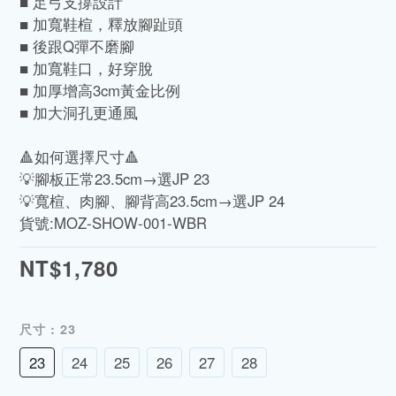
■ 足弓支撐設計
■ 加寬鞋楦，釋放腳趾頭
■ 後跟Q彈不磨腳
■ 加寬鞋口，好穿脫
■ 加厚增高3cm黃金比例
■ 加大洞孔更通風
🔺如何選擇尺寸🔺
💡腳板正常23.5cm→選JP 23
💡寬楦、肉腳、腳背高23.5cm→選JP 24
貨號:MOZ-SHOW-001-WBR
NT$1,780
尺寸
: 23
23
24
25
26
27
28