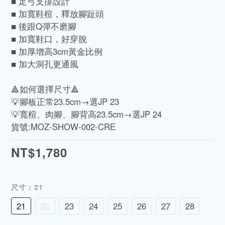
■ 足弓支撐設計
■ 加寬鞋楦，釋放腳趾頭
■ 後跟Q彈不磨腳
■ 加寬鞋口，好穿脫
■ 加厚增高3cm黃金比例
■ 加大洞孔更通風
🔺如何選擇尺寸🔺
💡腳板正常23.5cm→選JP 23
💡寬楦、肉腳、腳背高23.5cm→選JP 24
貨號:MOZ-SHOW-002-CRE
NT$1,780
尺寸
: 21
21
22
23
24
25
26
27
28