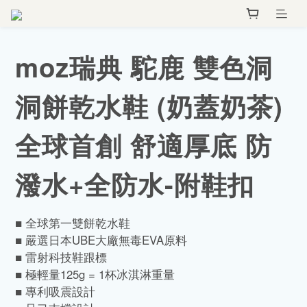
moz瑞典 駝鹿 雙色洞
洞餅乾水鞋 (奶蓋奶茶)
全球首創 舒適厚底 防
潑水+全防水-附鞋扣
■ 全球第一雙餅乾水鞋
■ 嚴選日本UBE大廠無毒EVA原料
■ 雷射科技鞋跟標
■ 極輕量125g = 1杯冰淇淋重量
■ 專利吸震設計