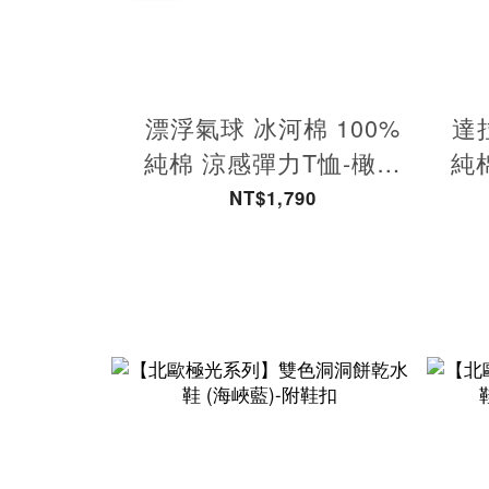
漂浮氣球 冰河棉 100%
達
純棉 涼感彈力T恤-橄欖
純
綠 男款
NT$1,790