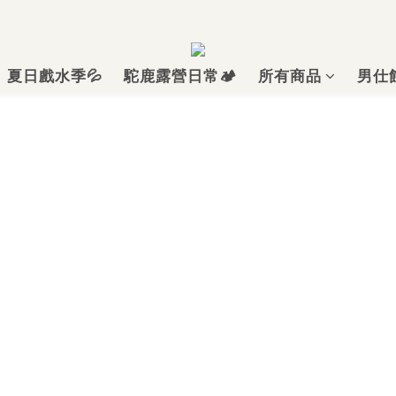
夏日戲水季💦
駝鹿露營日常🏕️
所有商品
男仕