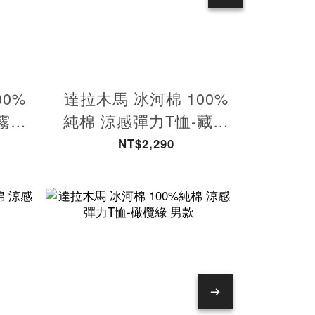
00%
達拉木馬 冰河棉 100%
達拉木
霧粉
純棉 涼感彈力T恤-藏青
純棉 
女款
NT$2,290