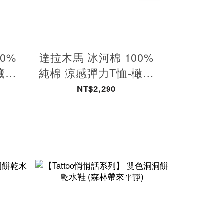
0%
達拉木馬 冰河棉 100%
經典駝鹿
藏青
純棉 涼感彈力T恤-橄欖
純棉 涼
綠 男款
NT$2,290