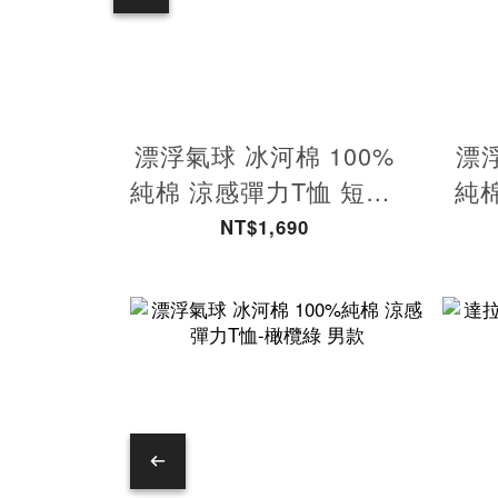
漂浮氣球 冰河棉 100%
漂浮
純棉 涼感彈力T恤 短版-
純
藏青
NT$1,690