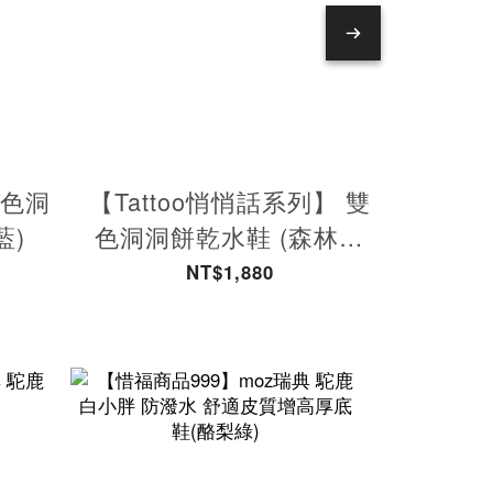
雙色洞
【Tattoo悄悄話系列】 雙
【Tat
藍)
色洞洞餅乾水鞋 (森林帶
色洞洞
來平靜)
NT$1,880