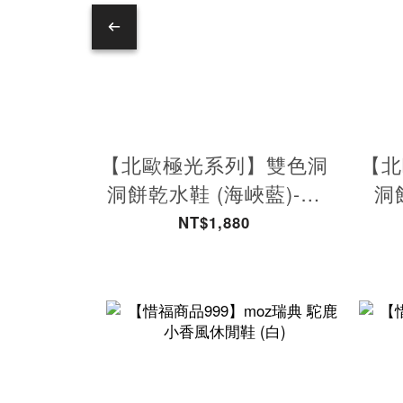
【北歐極光系列】雙色洞
【北
洞餅乾水鞋 (海峽藍)-附
洞
鞋扣
NT$1,880